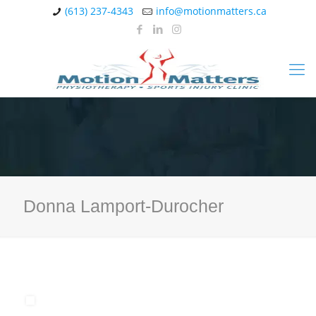
(613) 237-4343
info@motionmatters.ca
Donna Lamport-Durocher